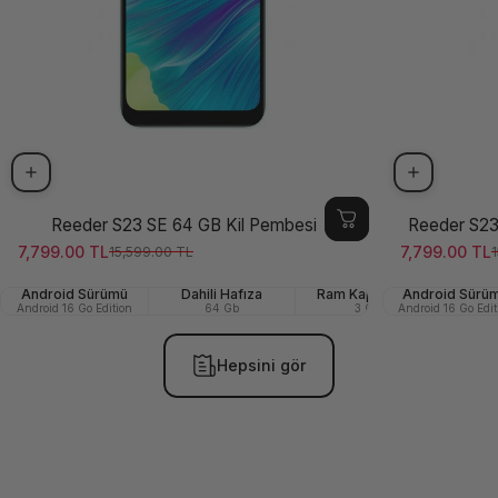
Reeder S23 SE 64 GB Kil Pembesi
Reeder S23
7,799.00 TL
7,799.00 TL
15,599.00 TL
1
Satış ücreti
Normal fiyat
Satış ücreti
Normal fiya
Android Sürümü
Dahili Hafıza
Ram Kapasitesi
Android Sürü
Ön (Se
Android 16 Go Edition
64 Gb
3 GB
Android 16 Go Edit
Hepsini gör