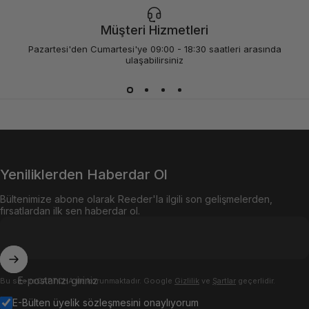
Müşteri Hizmetleri
Pazartesi'den Cumartesi'ye 09:00 - 18:30 saatleri arasında
ulaşabilirsiniz
Yeniliklerden Haberdar Ol
Bültenimize abone olarak Reeder'la ilgili son gelişmelerden,
fırsatlardan ilk sen haberdar ol.
E-postanızı giriniz
Bu site reCAPTCHA ile korunmaktadır. Google
Gizlilik
ve
Şartlar
geçerlidir.
E-Bülten üyelik sözleşmesini onaylıyorum