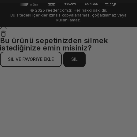
© 2025 reeder.com.tr, Her hakkı saklıdır.
Bu sitedeki içerikler izinsiz kopyalanamaz, çoğaltılamaz veya
kullanılamaz.
Bu ürünü sepetinizden silmek
istediğinize emin misiniz?
SİL VE FAVORİYE EKLE
SİL