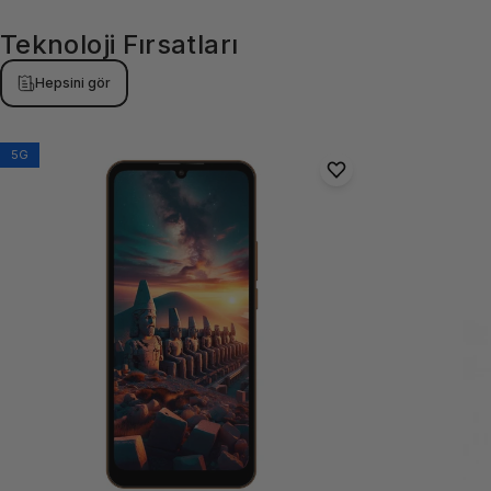
Teknoloji
Fırsatları
Hepsini gör
5G