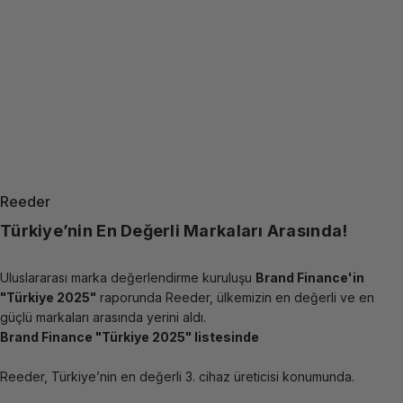
Reeder
Sayfa 1
Sayfa 2
Sayfa 3
Sayfa 4
Sayfa 5
Sayfa 6
Sayfa 7
Sayfa 8
Sayfa 9
Türkiye’nin En Değerli Markaları Arasında!
Uluslararası marka değerlendirme kuruluşu
Brand Finance'in
"Türkiye 2025"
raporunda Reeder, ülkemizin en değerli ve en
güçlü markaları arasında yerini aldı.
Brand Finance "Türkiye 2025" listesinde
Reeder, Türkiye’nin en değerli 3. cihaz üreticisi konumunda.