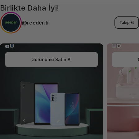
Birlikte Daha İyi!
@reeder.tr
Takip Et
Görünümü Satın Al