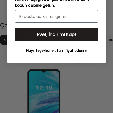
kodun cebine gelsin.
Çok
Satanlar
Evet, İndirimi Kap!
Cep Telefonu
Kulaklıklar
Elektrikli Ev Aletleri
Giyilebilir Tek
Hayır teşekkürler, tam fiyat öderim