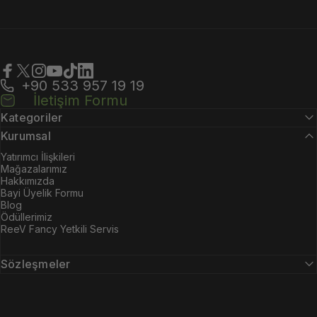
+90 533 957 19 19
Facebook
X (Twitter)
Instagram
YouTube
TikTok
LinkedIn
İletişim Formu
Kategoriler
Kurumsal
Yatırımcı İlişkileri
Mağazalarımız
Hakkımızda
Bayi Üyelik Formu
Blog
Ödüllerimiz
ReeV Fancy Yetkili Servis
Sözleşmeler