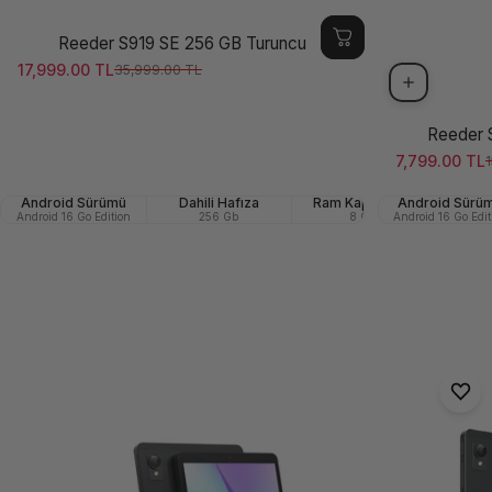
Reeder S919 SE 256 GB Turuncu
17,999.00 TL
35,999.00 TL
Satış ücreti
Normal fiyat
Reeder 
7,799.00 TL
1
Satış ücreti
Normal fiya
Android Sürümü
Dahili Hafıza
Ram Kapasitesi
Android Sürü
Ön (Se
Android 16 Go Edition
256 Gb
8 GB
Android 16 Go Edit