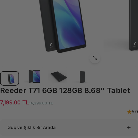
Reeder
T71
6GB
128GB
8.68"
Tablet
Satış ücreti
Normal fiyat
7,199.00 TL
14,399.00 TL
5.0
Güç ve Şıklık Bir Arada