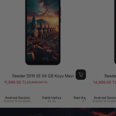
Reeder S919 SE 64 GB Koyu Mavi
Reede
11,999.00 TL
14,999.00 T
23,999.00 TL
Satış ücreti
Normal fiyat
Satış ücreti
Normal fiya
Android Sürümü
Dahili Hafıza
Ram Kapasitesi
Android Sürü
Ön (Se
Android 16 Go Edition
64 Gb
8 GB
Android 16 Go Edit